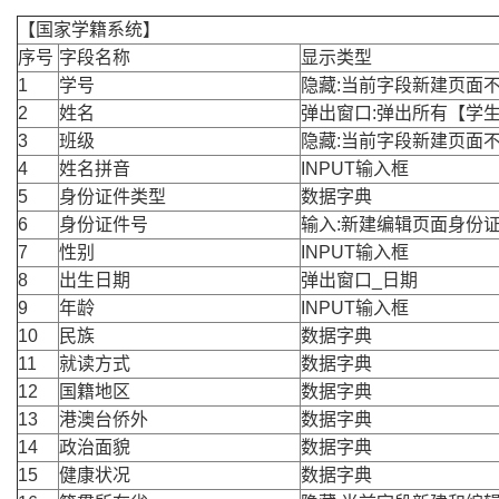
【国家学籍系统】
序号
字段名称
显示类型
1
学号
隐藏:当前字段新建页面
2
姓名
弹出窗口:弹出所有【学
3
班级
隐藏:当前字段新建页面
4
姓名拼音
INPUT输入框
5
身份证件类型
数据字典
6
身份证件号
输入:新建编辑页面身份
7
性别
INPUT输入框
8
出生日期
弹出窗口_日期
9
年龄
INPUT输入框
10
民族
数据字典
11
就读方式
数据字典
12
国籍地区
数据字典
13
港澳台侨外
数据字典
14
政治面貌
数据字典
15
健康状况
数据字典