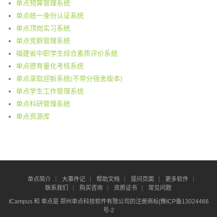
单点预算管理系统
单点统一身份认证系统
单点顶岗实习系统
单点党群管理系统
福建省中职学生综合素质评价系统
单点德育量化考核系统
单点录取迎新系统(不带分宿舍版本)
单点学生工作管理系统
单点科研管理系统
单点资源库
单点简介
大事件记
帮助文档
提问页面
更多软件
联系我们
购买咨询
资质证书
常见问题
ICampus 和 单点是 郑州单点科技软件有限公司的注册商标|
豫ICP备13024466
号-2